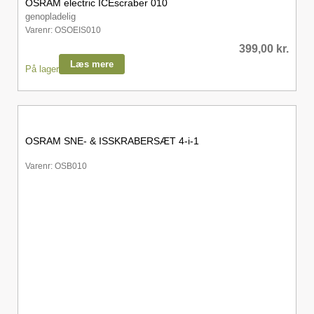
OSRAM electric ICEscraber 010
genopladelig
Varenr: OSOEIS010
399,00
kr.
Læs mere
På lager
OSRAM SNE- & ISSKRABERSÆT 4-i-1
Varenr: OSB010