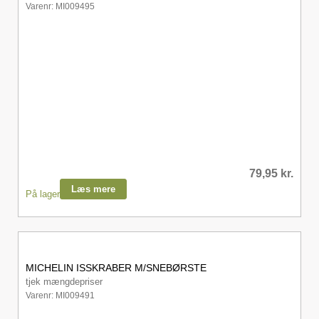
Varenr: MI009495
79,95
kr.
Læs mere
På lager
MICHELIN ISSKRABER M/SNEBØRSTE
tjek mængdepriser
Varenr: MI009491