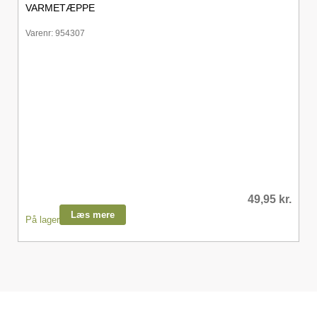
VARMETÆPPE
Varenr: 954307
49,95
kr.
Læs mere
På lager