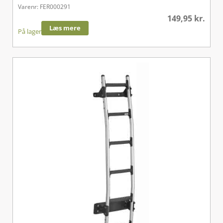
Varenr: FER000291
149,95
kr.
Læs mere
På lager