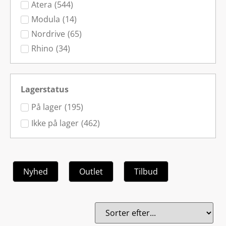
Atera
(
544
)
Modula
(
14
)
Nordrive
(
65
)
Rhino
(
34
)
Lagerstatus
På lager
(
195
)
Ikke på lager
(
462
)
Nyhed
Outlet
Tilbud