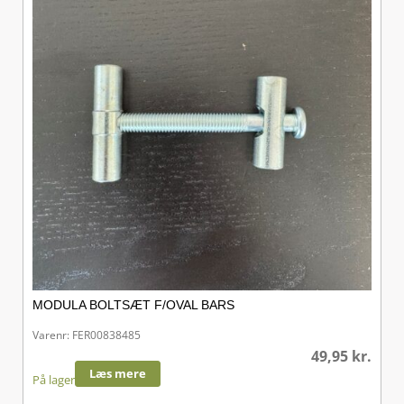
MODULA BOLTSÆT F/OVAL BARS
Varenr: FER00838485
49,95
kr.
Læs mere
På lager