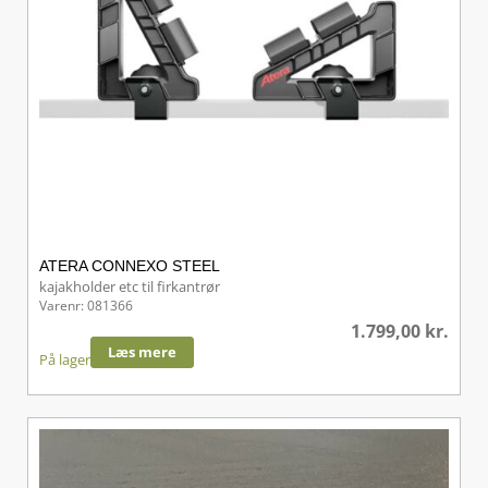
ATERA CONNEXO STEEL
kajakholder etc til firkantrør
Varenr: 081366
1.799,00
kr.
Læs mere
På lager