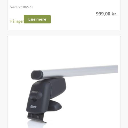
Varenr: RAS21
999,00
kr.
Læs mere
På lager