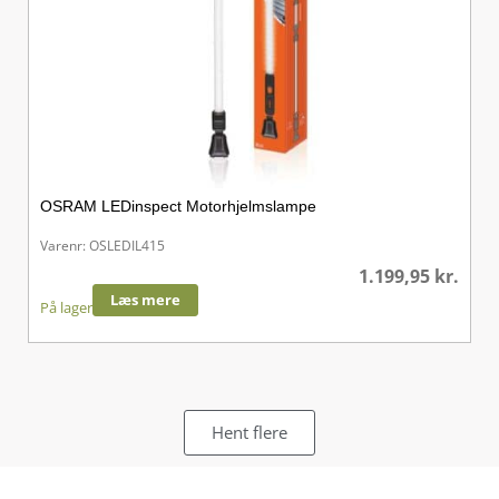
OSRAM LEDinspect Motorhjelmslampe
Varenr: OSLEDIL415
1.199,95
kr.
Læs mere
På lager
Hent flere