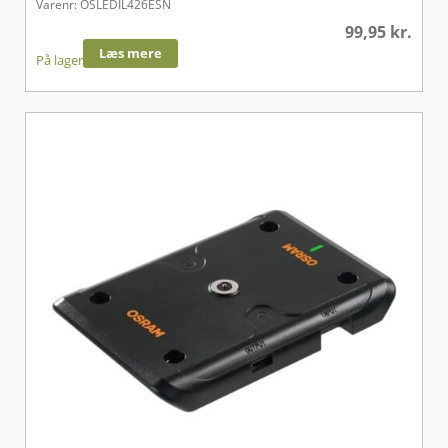
Varenr: OSLEDIL426ESN
99,95
kr.
Læs mere
På lager