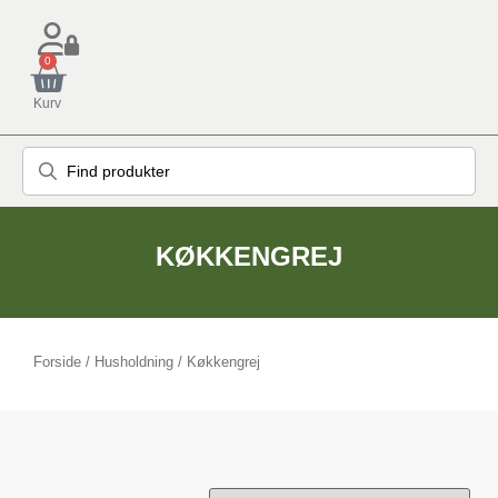
0
Kurv
KØKKENGREJ
Forside
/
Husholdning
/ Køkkengrej