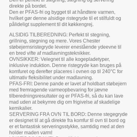
direkte på bordet.
Den er PFAS-fri og bygget til at håndtere varmen,
hvilket gør denne alsidige ristegryde til et stilfuldt og
pålideligt supplement til dit køkkengrej.
ALSIDIG TILBEREDNING: Perfekt til stegning,
grillning, stegning og mere. Vores Chester
støbejernsristegryde leverer enestående ydeevne til
en bred vifte af madlavningsteknikker.
OVNSIKKER: Velegnet til alle kogepladetyper,
inklusive induktion. Denne ristegryde kan bruges på
komfuret og derefter placeres i ovnen op til 240°C for
ultimativ fleksibilitet under madlavning.
PFAS-FRI: Denne pande er lavet af holdbart støbejern
med fremragende varmeopbevaring for jævne
tilberedningsresultater og er PFAS-fri, så du kan lave
mad uden at bekymre dig om frigivelse af skadelige
kemikalier.
SERVERING FRA OVN TIL BORD: Denne stegegryde
er designet til at gå direkte fra komfur til ovn til bord og
er et fantastisk serveringsstykke, samtidig med at den
holder maden varm!