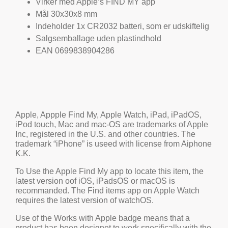
Virker med Apple’s FIND MY app
Mål 30x30x8 mm
Indeholder 1x CR2032 batteri, som er udskiftelig
Salgsemballage uden plastindhold
EAN 0699838904286
Apple, Appple Find My, Apple Watch, iPad, iPadOS,
iPod touch, Mac and mac-OS are trademarks of Apple
Inc, registered in the U.S. and other countries. The
trademark “iPhone” is useed with license from Aiphone
K.K.
To Use the Apple Find My app to locate this item, the
latest version oof iOS, iPadsOS or macOS is
recommanded. The Find items app on Apple Watch
requires the latest version of watchOS.
Use of the Works with Apple badge means that a
product has been designet to work specifically with the