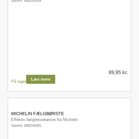
Varenr: MI009349
89,95
kr.
Læs mere
På lager
MICHELIN FÆLGBØRSTE
Effektiv fælgrensebørste fra Michelin
Varenr: MI009485