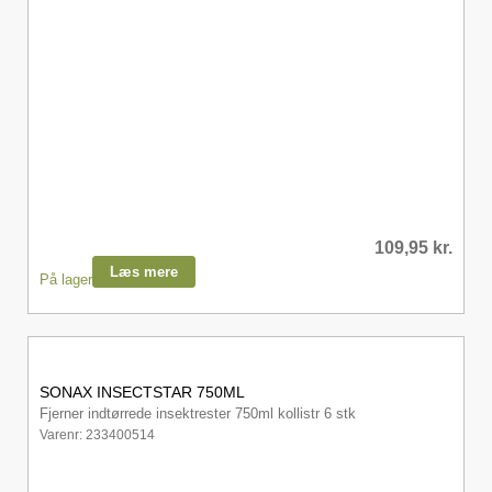
109,95
kr.
Læs mere
På lager
SONAX INSECTSTAR 750ML
Fjerner indtørrede insektrester 750ml kollistr 6 stk
Varenr: 233400514