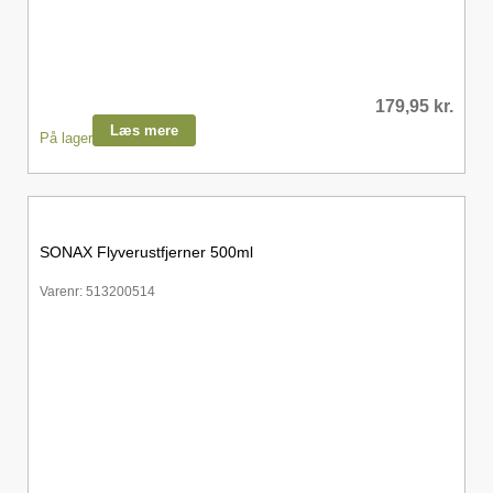
179,95
kr.
Læs mere
På lager
SONAX Flyverustfjerner 500ml
Varenr: 513200514