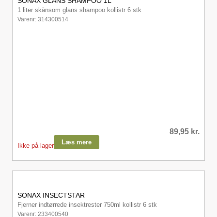
SONAX GLANS SHAMPOO 1L
1 liter skånsom glans shampoo kollistr 6 stk
Varenr: 314300514
89,95
kr.
Læs mere
Ikke på lager
SONAX INSECTSTAR
Fjerner indtørrede insektrester 750ml kollistr 6 stk
Varenr: 233400540