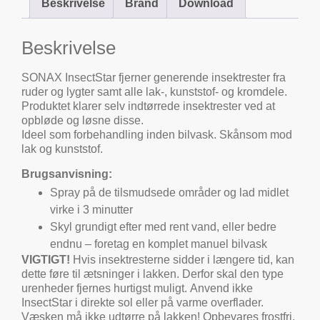
Beskrivelse
Brand
Download
Beskrivelse
SONAX InsectStar fjerner generende insektrester fra
ruder og lygter samt alle lak-, kunststof- og kromdele.
Produktet klarer selv indtørrede insektrester ved at
opbløde og løsne disse.
Ideel som forbehandling inden bilvask. Skånsom mod
lak og kunststof.
Brugsanvisning:
Spray på de tilsmudsede områder og lad midlet
virke i 3 minutter
Skyl grundigt efter med rent vand, eller bedre
endnu – foretag en komplet manuel bilvask
VIGTIGT!
Hvis insektresterne sidder i længere tid, kan
dette føre til ætsninger i lakken. Derfor skal den type
urenheder fjernes hurtigst muligt. Anvend ikke
InsectStar i direkte sol eller på varme overflader.
Væsken må ikke udtørre på lakken! Opbevares frostfri.