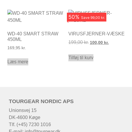
50
%
Save
99,00 kr.
WD-40 SMART STRAW
VIRUSFJERNER-VÆSKE
450ML
199,00
kr.
100,00
kr.
169,95
kr.
Tilføj til kurv
Læs mere
TOURGEAR NORDIC APS
Unionsvej 15
DK-4600 Køge
Tlf. (+45) 7230 1016
E-mail:
info@tourgear.dk