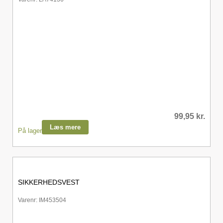
99,95
kr.
Læs mere
På lager
SIKKERHEDSVEST
Varenr: IM453504