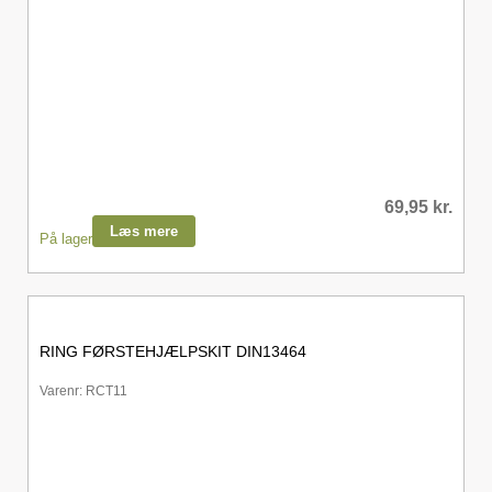
69,95
kr.
Læs mere
På lager
RING FØRSTEHJÆLPSKIT DIN13464
Varenr: RCT11