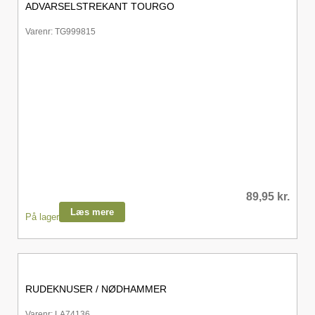
ADVARSELSTREKANT TOURGO
Varenr: TG999815
89,95
kr.
Læs mere
På lager
RUDEKNUSER / NØDHAMMER
Varenr: LA74136