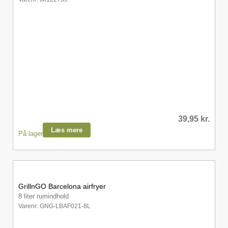
39,95
kr.
Læs mere
På lager
GrillnGO Barcelona airfryer
8 liter rumindhold
Varenr: GNG-LBAF021-8L