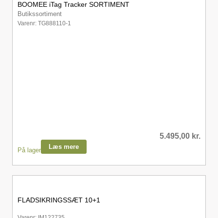
BOOMEE iTag Tracker SORTIMENT
Butikssortiment
Varenr: TG888110-1
5.495,00
kr.
Læs mere
På lager
FLADSIKRINGSSÆT 10+1
Varenr: IM122735