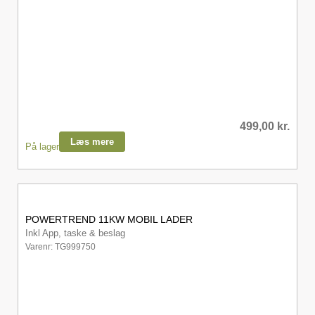
499,00
kr.
Læs mere
På lager
POWERTREND 11KW MOBIL LADER
Inkl App, taske & beslag
Varenr: TG999750