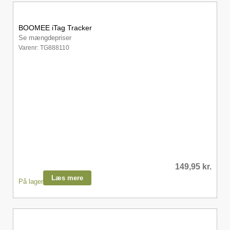
BOOMEE iTag Tracker
Se mængdepriser
Varenr: TG888110
149,95
kr.
Læs mere
På lager