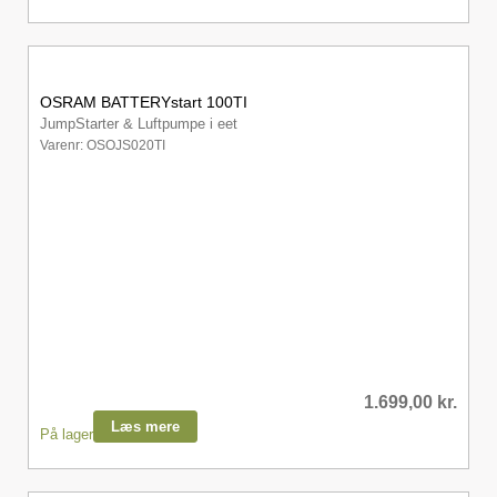
OSRAM BATTERYstart 100TI
JumpStarter & Luftpumpe i eet
Varenr: OSOJS020TI
1.699,00
kr.
Læs mere
På lager