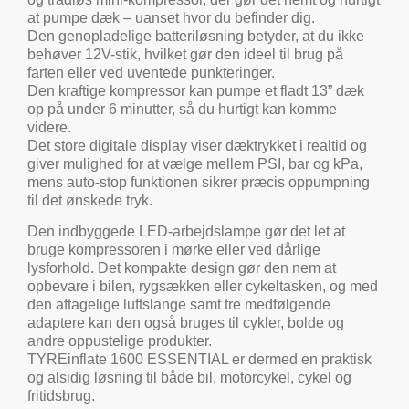
at pumpe dæk – uanset hvor du befinder dig.
Den genopladelige batteriløsning betyder, at du ikke
behøver 12V-stik, hvilket gør den ideel til brug på
farten eller ved uventede punkteringer.
Den kraftige kompressor kan pumpe et fladt 13” dæk
op på under 6 minutter, så du hurtigt kan komme
videre.
Det store digitale display viser dæktrykket i realtid og
giver mulighed for at vælge mellem PSI, bar og kPa,
mens auto-stop funktionen sikrer præcis oppumpning
til det ønskede tryk.
Den indbyggede LED-arbejdslampe gør det let at
bruge kompressoren i mørke eller ved dårlige
lysforhold. Det kompakte design gør den nem at
opbevare i bilen, rygsækken eller cykeltasken, og med
den aftagelige luftslange samt tre medfølgende
adaptere kan den også bruges til cykler, bolde og
andre oppustelige produkter.
TYREinflate 1600 ESSENTIAL er dermed en praktisk
og alsidig løsning til både bil, motorcykel, cykel og
fritidsbrug.