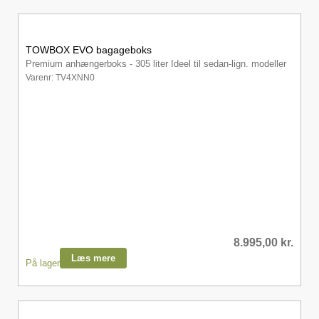
TOWBOX EVO bagageboks
Premium anhængerboks - 305 liter Ideel til sedan-lign. modeller
Varenr: TV4XNN0
8.995,00
kr.
Læs mere
På lager