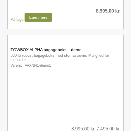
8.995,00
kr.
Læs mere
På lager
TOWBOX ALPHA bagageboks – demo
330 ltr robust bagageboks med stor lastevne. Mulighed for
skiholder
Varenr: TVAXNN1-demo1
8.995,00
kr.
7.495,00
kr.