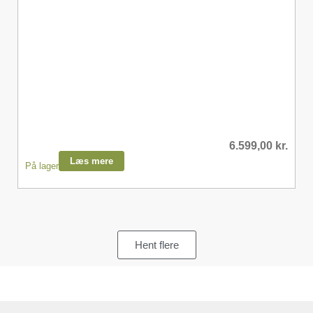
6.599,00
kr.
Læs mere
På lager
Hent flere