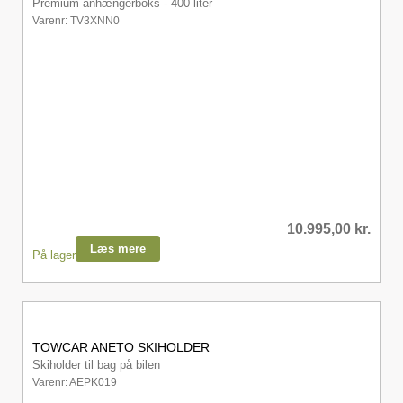
Premium anhængerboks - 400 liter
Varenr: TV3XNN0
10.995,00
kr.
Læs mere
På lager
TOWCAR ANETO SKIHOLDER
Skiholder til bag på bilen
Varenr: AEPK019