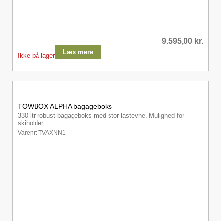
9.595,00
kr.
Læs mere
Ikke på lager
TOWBOX ALPHA bagageboks
330 ltr robust bagageboks med stor lastevne. Mulighed for
skiholder
Varenr: TVAXNN1