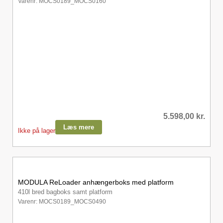
Varenr: MOCS0189_MOCS0160
5.598,00
kr.
Læs mere
Ikke på lager
MODULA ReLoader anhængerboks med platform
410l bred bagboks samt platform
Varenr: MOCS0189_MOCS0490