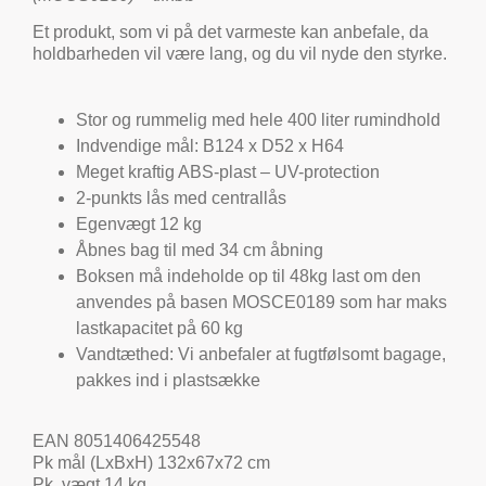
Et produkt, som vi på det varmeste kan anbefale, da
holdbarheden vil være lang, og du vil nyde den styrke.
Stor og rummelig med hele 400 liter rumindhold
Indvendige mål: B124 x D52 x H64
Meget kraftig ABS-plast – UV-protection
2-punkts lås med centrallås
Egenvægt 12 kg
Åbnes bag til med 34 cm åbning
Boksen må indeholde op til 48kg last om den
anvendes på basen MOSCE0189 som har maks
lastkapacitet på 60 kg
Vandtæthed: Vi anbefaler at fugtfølsomt bagage,
pakkes ind i plastsække
EAN 8051406425548
Pk mål (LxBxH) 132x67x72 cm
Pk. vægt 14 kg