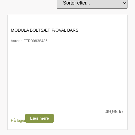
MODULA BOLTSÆT F/OVAL BARS
Varenr: FER00838485
49,95
kr.
Læs mere
På lager