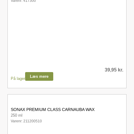
Varenr: 417300
39,95
kr.
Læs mere
På lager
SONAX PREMIUM CLASS CARNAUBA WAX
250 ml
Varenr: 211200510