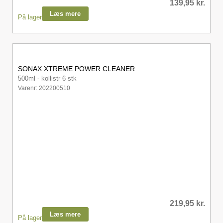
139,95
kr.
Læs mere
På lager
SONAX XTREME POWER CLEANER
500ml - kollistr 6 stk
Varenr: 202200510
219,95
kr.
Læs mere
På lager