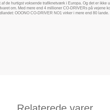
e hurtigst voksende trafiknetværk i Europa. Og det er ikke ude
er advaret om. Med mere end 4 millioner CO-DRIVERs på vejene k
til udlandet: OOONO CO-DRIVER NO1 virker i mere end 80 lande.
Relaterede varer