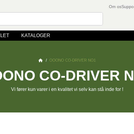
Om os
Suppo
LET
KATALOGER
/
OOONO CO-DRIVER NO1
ONO CO-DRIVER 
Vi fører kun varer i en kvalitet vi selv kan stå inde for !