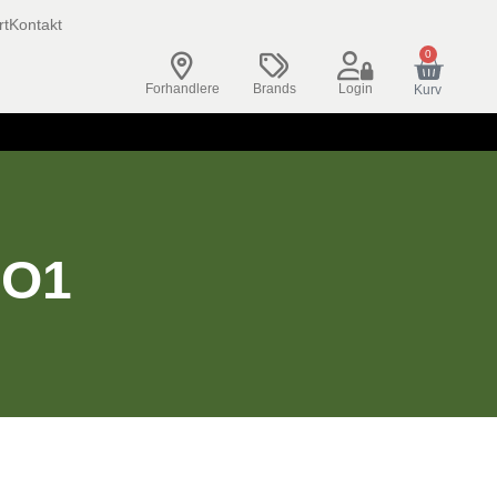
rt
Kontakt
0
Forhandlere
Brands
Login
Kurv
NO1