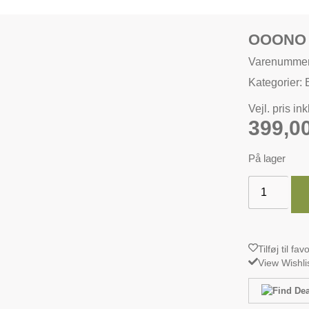
OOONO 
Varenumme
Kategorier:
Vejl. pris in
399,0
På lager
Tilføj til fav
View Wishli