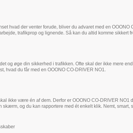
anset hvad der venter forude, bliver du advaret med en OOONO
jarbejde, trafikprop og lignende. Så kan du altid komme sikkert 
et og øge din sikkerhed i trafikken. Ofte skal der ikke mere end
 præcist, hvad du får med en OOONO CO-DRIVER NO1.
ion skal ikke være én af dem. Derfor er OOONO CO-DRIVER NO1 desi
en skærm, og du kan rapportere med ét enkelt klik. Nemt, smart, s
esskaber