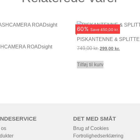
60
%
Save
450,00 kr.
PISKANTENNE & SPLITT
HCAMERA ROADsight
749,00
kr.
299,00
kr.
Tilføj til kurv
NDESERVICE
DET MED SMÅT
 os
Brug af Cookies
dukter
Fortrolighedserklæring