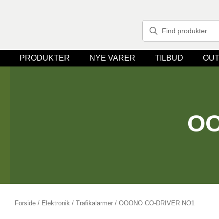
PRODUKTER
NYE VARER
TILBUD
OUT
OO
Forside
/
Elektronik
/
Trafikalarmer
/ OOONO CO-DRIVER NO1