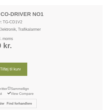
CO-DRIVER NO1
r: TG-CD1V2
Elektronik
,
Trafikalarmer
kl. moms
0
kr.
Tilføj til kurv
oritter
Sammellign
st
View Compare
Find forhandlere