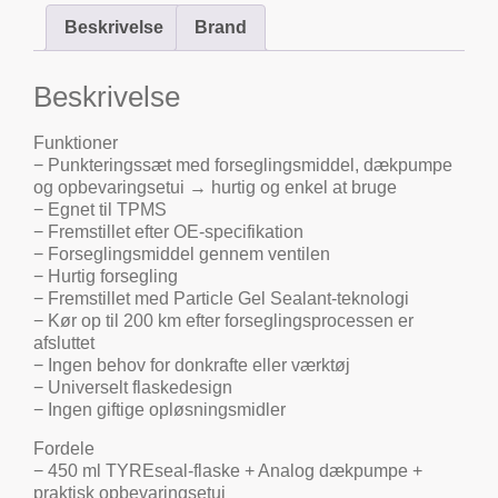
Beskrivelse
Brand
Beskrivelse
Funktioner
− Punkteringssæt med forseglingsmiddel, dækpumpe
og opbevaringsetui → hurtig og enkel at bruge
− Egnet til TPMS
− Fremstillet efter OE-specifikation
− Forseglingsmiddel gennem ventilen
− Hurtig forsegling
− Fremstillet med Particle Gel Sealant-teknologi
− Kør op til 200 km efter forseglingsprocessen er
afsluttet
− Ingen behov for donkrafte eller værktøj
− Universelt flaskedesign
− Ingen giftige opløsningsmidler
Fordele
− 450 ml TYREseal-flaske + Analog dækpumpe +
praktisk opbevaringsetui