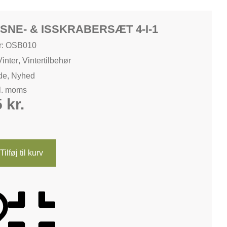
SNE- & ISSKRABERSÆT 4-I-1
r: OSB010
Vinter
,
Vintertilbehør
de
,
Nyhed
kl. moms
5
kr.
Tilføj til kurv