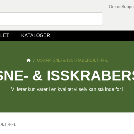
Om os
Suppo
LET
KATALOGER
/
OSRAM SNE- & ISSKRABERSÆT 4-I-1
NE- & ISSKRABERS
Vi fører kun varer i en kvalitet vi selv kan stå inde for !
T 4-i-1