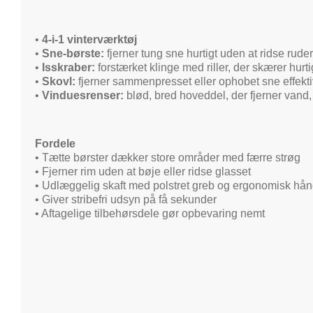
•
4-i-1 vinterværktøj
•
Sne-børste:
fjerner tung sne hurtigt uden at ridse rude
•
Isskraber:
forstærket klinge med riller, der skærer hurt
•
Skovl:
fjerner sammenpresset eller ophobet sne effekti
•
Vinduesrenser:
blød, bred hoveddel, der fjerner vand, 
Fordele
• Tætte børster dækker store områder med færre strøg
• Fjerner rim uden at bøje eller ridse glasset
• Udlæggelig skaft med polstret greb og ergonomisk hån
• Giver stribefri udsyn på få sekunder
• Aftagelige tilbehørsdele gør opbevaring nemt