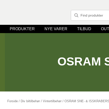
PRODUKTER
NYE VARER
TILBUD
OUT
OSRAM S
Forside
/
Div biltilbehør
/
Vintertilbehør
/ OSRAM SNE- & ISSKRABERSÆ