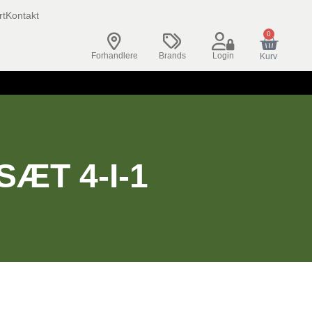
rt
Kontakt
0
Forhandlere
Brands
Login
Kurv
ÆT 4-I-1