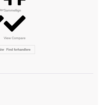
tter
Sammellign
View Compare
Find forhandlere