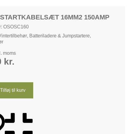
STARTKABELSÆT 16MM2 150AMP
r: OSOSC160
Vintertilbehør
,
Batteriladere & Jumpstartere
,
ør
kl. moms
0
kr.
Tilføj til kurv