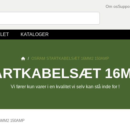
Om os
Suppo
LET
KATALOGER
/
OSRAM STARTKABELSÆT 16MM2 150AMP
ARTKABELSÆT 16M
Vi fører kun varer i en kvalitet vi selv kan stå inde for !
6MM2 150AMP