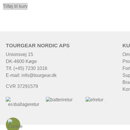
Tilføj til kurv
TOURGEAR NORDIC APS
KU
Unionsvej 15
Om
DK-4600 Køge
Pro
Tlf. (+45) 7230 1016
For
E-mail:
info@tourgear.dk
Sup
Bra
CVR 37291579
Kon