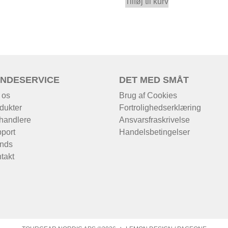
Tilføj til kurv
NDESERVICE
DET MED SMÅT
 os
Brug af Cookies
dukter
Fortrolighedserklæring
handlere
Ansvarsfraskrivelse
port
Handelsbetingelser
nds
takt