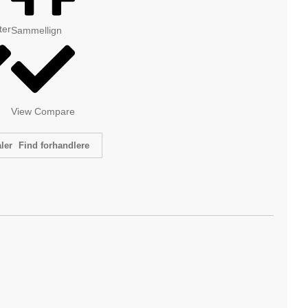
tter
Sammellign
View Compare
Find forhandlere