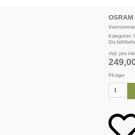
OSRAM 
Varenumme
Kategorier:
Div biltilbeh
Vejl. pris in
249,0
På lager