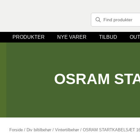
PRODUKTER
NYE VARER
TILBUD
OUT
OSRAM ST
Forside
/
Div biltilbehør
/
Vintertilbehør
/ OSRAM STARTKABELSÆT 1