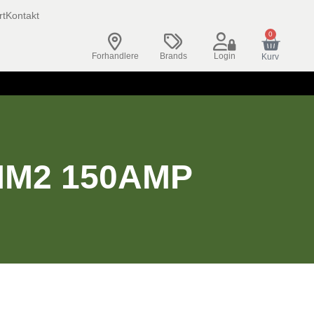
rt
Kontakt
0
Forhandlere
Brands
Login
Kurv
M2 150AMP