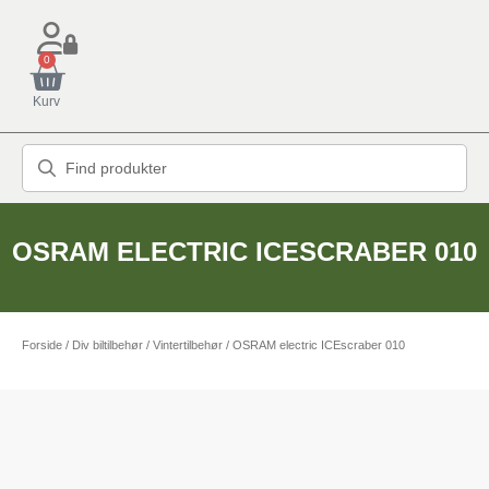
0
Kurv
OSRAM ELECTRIC ICESCRABER 010
Forside
/
Div biltilbehør
/
Vintertilbehør
/ OSRAM electric ICEscraber 010