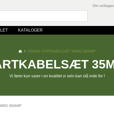
Om os
Suppo
LET
KATALOGER
/
OSRAM STARTKABELSÆT 35MM2 450AMP
ARTKABELSÆT 35M
Vi fører kun varer i en kvalitet vi selv kan stå inde for !
5MM2 450AMP