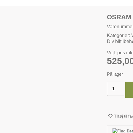
OSRAM 
Varenumme
Kategorier:
Div biltilbeh
Vejl. pris in
525,0
På lager
Tilføj til f