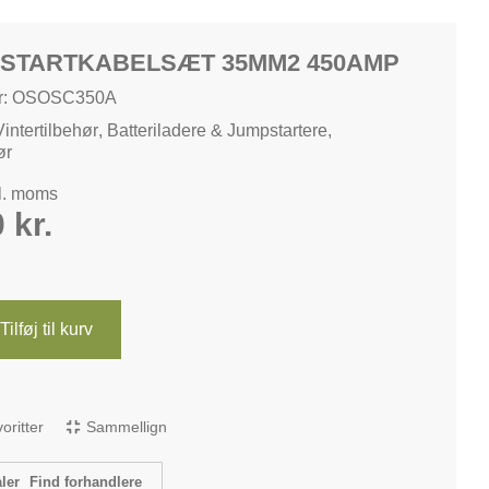
STARTKABELSÆT 35MM2 450AMP
r: OSOSC350A
Vintertilbehør
,
Batteriladere & Jumpstartere
,
ør
kl. moms
0
kr.
Tilføj til kurv
avoritter
Sammellign
Find forhandlere