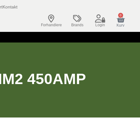
rt
Kontakt
0
Forhandlere
Brands
Login
Kurv
M2 450AMP