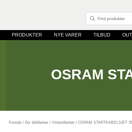
PRODUKTER
NYE VARER
TILBUD
OUT
OSRAM ST
Forside
/
Div biltilbehør
/
Vintertilbehør
/ OSRAM STARTKABELSÆT 3