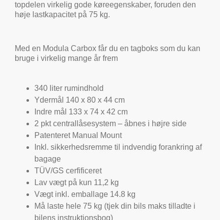
topdelen virkelig gode køreegenskaber, foruden den
høje lastkapacitet på 75 kg.
Med en Modula Carbox får du en tagboks som du kan
bruge i virkelig mange år frem
340 liter rumindhold
Ydermål 140 x 80 x 44 cm
Indre mål 133 x 74 x 42 cm
2 pkt centrallåsesystem – åbnes i højre side
Patenteret Manual Mount
Inkl. sikkerhedsremme til indvendig forankring af
bagage
TÜV/GS cerfificeret
Lav vægt på kun 11,2 kg
Vægt inkl. emballage 14.8 kg
Må laste hele 75 kg (tjek din bils maks tilladte i
bilens instruktionsbog)