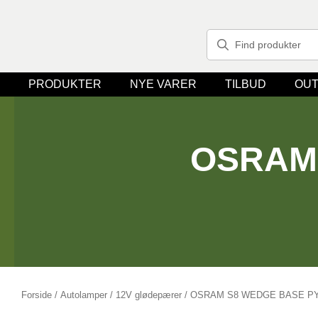
PRODUKTER
NYE VARER
TILBUD
OUT
OSRAM 
Forside
/
Autolamper
/
12V glødepærer
/ OSRAM S8 WEDGE BASE P