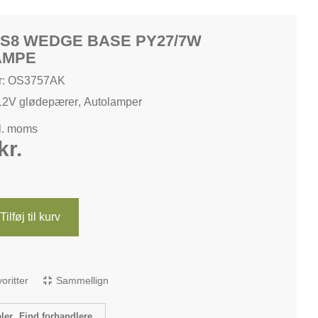
S8 WEDGE BASE PY27/7W
AMPE
r: OS3757AK
12V glødepærer
,
Autolamper
kl. moms
kr.
Tilføj til kurv
avoritter
Sammellign
Find forhandlere