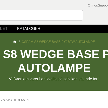
Om os
Suppo
LET
KATALOGER
/
OSRAM S8 WEDGE BASE PY27/7W AUTOLAMPE
S8 WEDGE BASE 
AUTOLAMPE
Vi fører kun varer i en kvalitet vi selv kan stå inde for !
Y27/7W AUTOLAMPE