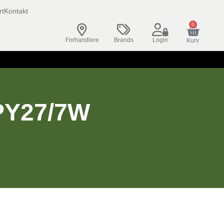
rt
Kontakt
0
Forhandlere
Brands
Login
Kurv
PY27/7W