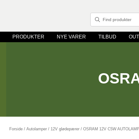
PRODUKTER
NYE VARER
TILBUD
OUT
OSRA
Forside
/
Autolamper
/
12V glødepærer
/ OSRAM 12V C5W AUTOLAM