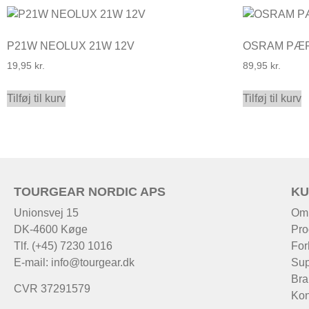
P21W NEOLUX 21W 12V
OSRAM PÆR
19,95
kr.
89,95
kr.
Tilføj til kurv
Tilføj til kurv
TOURGEAR NORDIC APS
KU
Unionsvej 15
Om
DK-4600 Køge
Pro
Tlf. (+45) 7230 1016
For
E-mail:
info@tourgear.dk
Sup
Bra
CVR 37291579
Kon