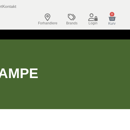
rt
Kontakt
0
Forhandlere
Brands
Login
Kurv
LAMPE