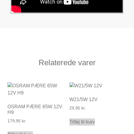
Relaterede varer
W21/5W 12V
OSRAM PÆRE 65W 12V
29,95
kr.
H9
179,95
kr.
Tilføj til kurv