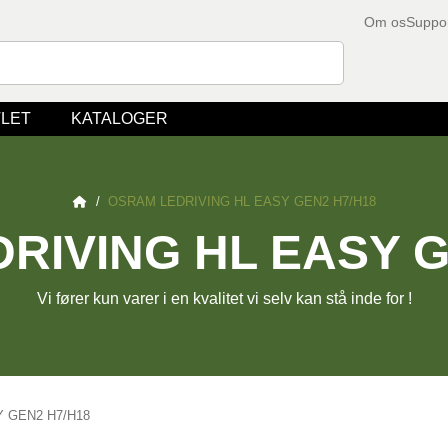
Om os
Suppo
LET
KATALOGER
/
OSRAM LEDRIVING HL EASY GEN2 H7/H18
RIVING HL EASY G
Vi fører kun varer i en kvalitet vi selv kan stå inde for !
Y GEN2 H7/H18