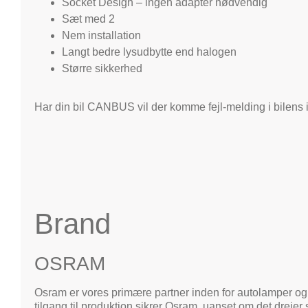
Socket Design – ingen adapter nødvendig
Sæt med 2
Nem installation
Langt bedre lysudbytte end halogen
Større sikkerhed
Har din bil CANBUS vil der komme fejl-melding i bilen
Brand
OSRAM
Osram er vores primære partner inden for autolamper og
tilgang til produktion sikrer Osram, uanset om det drejer 