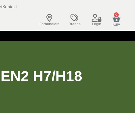
rt
Kontakt
0
Forhandlere
Brands
Login
Kurv
EN2 H7/H18