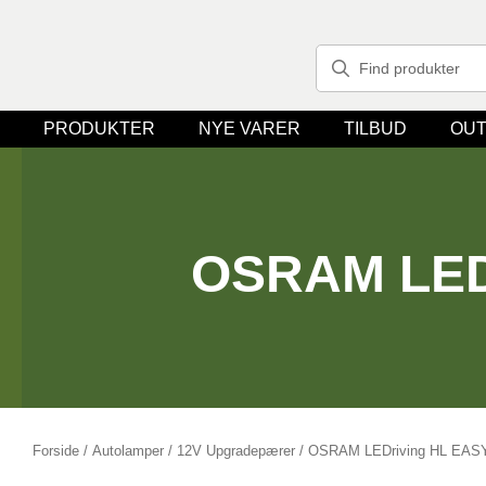
PRODUKTER
NYE VARER
TILBUD
OUT
OSRAM LED
Forside
/
Autolamper
/
12V Upgradepærer
/ OSRAM LEDriving HL EAS