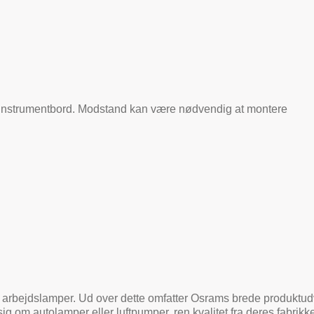
s instrumentbord. Modstand kan være nødvendig at montere
 arbejdslamper. Ud over dette omfatter Osrams brede produktud
sig om autolamper eller luftpumper, ren kvalitet fra deres fabrikke