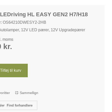
LEDriving HL EASY GEN2 H7/H18
r: OS64210DWESY2-2HB
Autolamper
,
12V LED pærer
,
12V Upgradepærer
kl. moms
0
kr.
Tilføj til kurv
avoritter
Sammellign
Find forhandlere