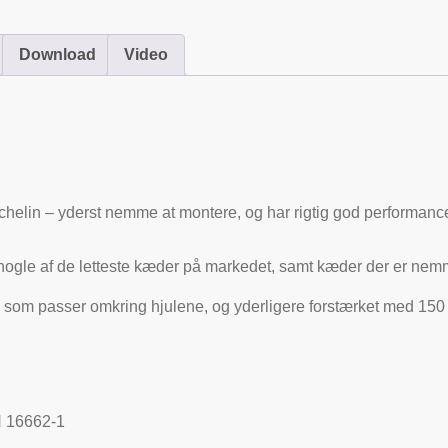
Download
Video
chelin – yderst nemme at montere, og har rigtig god performan
ogle af de letteste kæder på markedet, samt kæder der er nemme
t net, som passer omkring hjulene, og yderligere forstærket med 1
N 16662-1