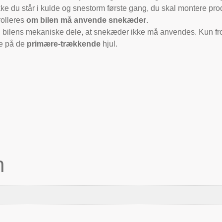
ikke du står i kulde og snestorm første gang, du skal montere pro
rolleres
om bilen må anvende snekæder
.
og bilens mekaniske dele, at snekæder ikke må anvendes. Kun 
re på de
primære-trækkende
hjul.
n