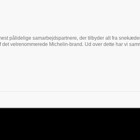
st pålidelige samarbejdspartnere, der tilbyder alt fra snekæder 
t af det velrenommerede Michelin-brand. Ud over dette har vi sam