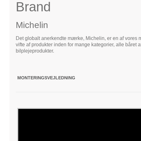
Brand
Michelin
Det globalt anerkendte mærke, Michelin, er en af vores me
vifte af produkter inden for mange kategorier, alle båre
bilplejeprodukter.
MONTERINGSVEJLEDNING