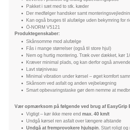
Pakket i sæt med to stk. kæder
Der medfølger handsker samt monteringsvejledni
Kan også bruges til alufælge uden bekymring for r
Ö-NORM V5121
Produktegenskaber:
Skånsomme mod alufælge
Fås i mange størrelser (også til store hjul)
Nem og hurtig montering. Træk over dækket, kør 1
Kræver minimal plads, og kan derfor også anvendes
Lavt støjniveau
Minimal vibration under kørsel – øget komfort sa
Skånsom ved asfalt og anden vejbelægning
Smart opbevaringstaske gør dem nemme at medbri
Vær opmærksom på følgende ved brug af EasyGrip 
Vigtigt – kør ikke mere end
max. 40 km/t
Undgå kørsel ren asfalt over længere afstande
Undgå at fremprovokere hjulspin
. Start roligt 