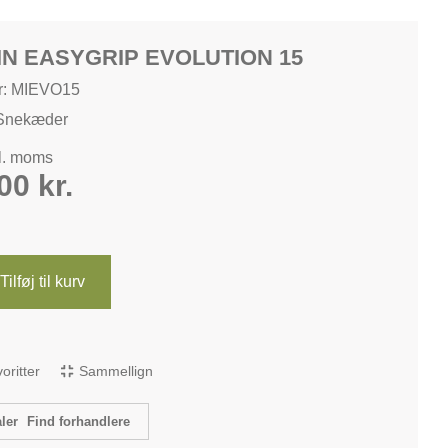
IN EASYGRIP EVOLUTION 15
r: MIEVO15
Snekæder
kl. moms
,00
kr.
Tilføj til kurv
avoritter
Sammellign
Find forhandlere