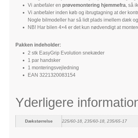
Vi anbefaler en
prøvemontering hjemmefra
, så 
Vi anbefaler inden køb og ibrugtagning at der kont
Nogle bilmodeller har så lidt plads imellem dæk 
NB! Har bilen 4×4 er det kun nødvendigt at monte
Pakken indeholder:
2 stk EasyGrip Evolution snekæder
1 par handsker
1 monteringsvejledning
EAN 3221320083154
Yderligere informatio
Dækstørrelse
225/60-18, 235/60-18, 235/65-17