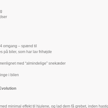
ng
idser
/4 omgang – spænd til
 på biler, som har lav frihøjde
mmenlignet med “almindelige” snekæder
nge i bilen
Evolution
og med minimal effekt til hjulene, og lad dem få grebet, inden h