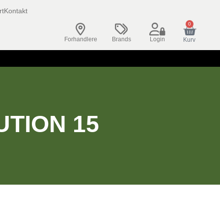
rt
Kontakt
0
Forhandlere
Brands
Login
Kurv
UTION 15