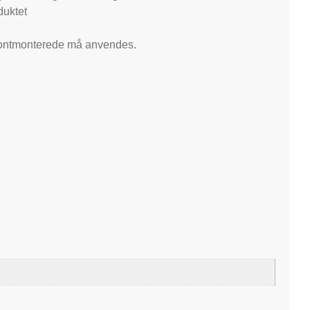
duktet
frontmonterede må anvendes.