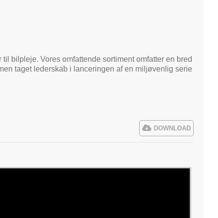
til bilpleje. Vores omfattende sortiment omfatter en bred
men taget lederskab i lanceringen af en miljøvenlig serie
DOWNLOAD