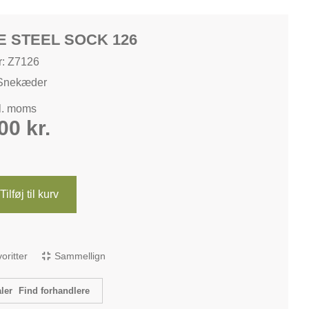
E STEEL SOCK 126
: Z7126
Snekæder
kl. moms
,00
kr.
Tilføj til kurv
avoritter
Sammellign
Find forhandlere