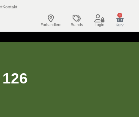
rt
Kontakt
0
Forhandlere
Brands
Login
Kurv
 126