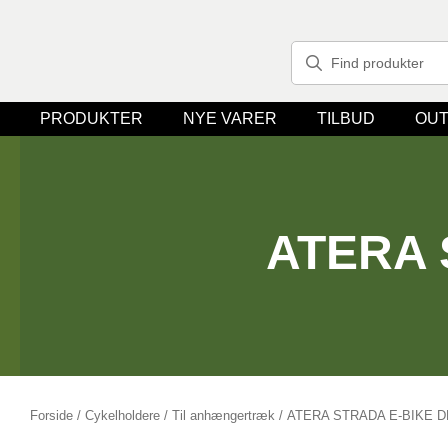
PRODUKTER
NYE VARER
TILBUD
OUT
ATERA 
Forside
/
Cykelholdere
/
Til anhængertræk
/ ATERA STRADA E-BIKE 