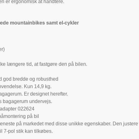
den er ergonomisk at håndtere.
brede mountainbikes samt el-cykler
r)
kke længere tid, at fastgøre den på bilen.
d god bredde og robusthed
anvendelse. Kun 14,9 kg.
bagagerum. Er designet herefter.
ens bagagerum undervejs.
g adapter 022624
påmontering på bil
neste på markedet med disse unikke egenskaber. Den justere sig
l 7-pol stik kan tilkøbes.