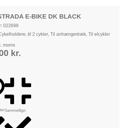
STRADA E-BIKE DK BLACK
: 022698
Cykelholdere
,
til 2 cykler
,
Til anhængertræk
,
Til elcykler
kl. moms
,00
kr.
tter
Sammellign