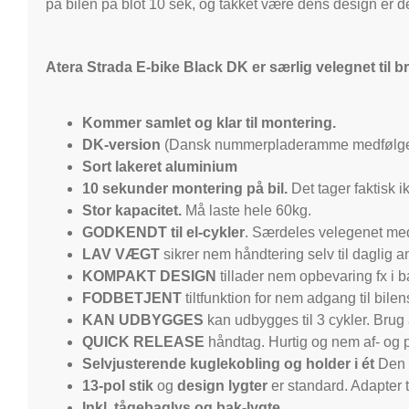
på bilen på blot 10 sek, og takket være dens design er 
Atera Strada E-bike Black DK er særlig velegnet til 
Kommer samlet og klar til montering.
DK-version
(Dansk nummerpladeramme medfølge
Sort lakeret aluminium
10 sekunder montering på bil.
Det tager faktisk i
Stor kapacitet.
Må laste hele 60kg.
GODKENDT til el-cykler
. Særdeles velegenet me
LAV VÆGT
sikrer nem håndtering selv til daglig 
KOMPAKT DESIGN
tillader nem opbevaring fx i 
FODBETJENT
tiltfunktion for nem adgang til bil
KAN UDBYGGES
kan udbygges til 3 cykler. Bru
QUICK RELEASE
håndtag. Hurtig og nem af- og 
Selvjusterende kuglekobling og holder i ét
Den e
13-pol stik
og
design lygter
er standard. Adapter ti
Inkl. tågebaglys og bak-lygte