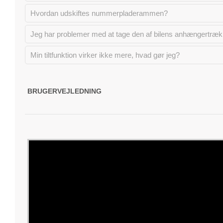
Hvordan udskiftes nummerpladerammen?
Jeg har problemer med at tage den af bilens anhængertræk,
Min tiltfunktion virker ikke mere, hvad gør jeg?
BRUGERVEJLEDNING