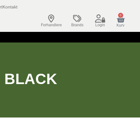
rt
Kontakt
0
Forhandlere
Brands
Login
Kurv
K BLACK