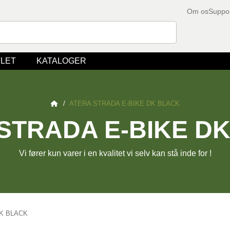
Om os
Suppo
LET
KATALOGER
/
ATERA STRADA E-BIKE DK BLACK
STRADA E-BIKE D
Vi fører kun varer i en kvalitet vi selv kan stå inde for !
DK BLACK