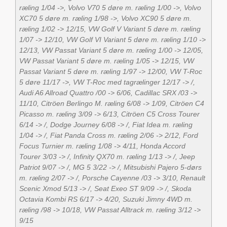
ræling 1/04 ->, Volvo V70 5 døre m. ræling 1/00 ->, Volvo
XC70 5 døre m. ræling 1/98 ->, Volvo XC90 5 døre m.
ræling 1/02 -> 12/15, VW Golf V Variant 5 døre m. ræling
1/07 -> 12/10, VW Golf VI Variant 5 døre m. ræling 1/10 ->
12/13, VW Passat Variant 5 døre m. ræling 1/00 -> 12/05,
VW Passat Variant 5 døre m. ræling 1/05 -> 12/15, VW
Passat Variant 5 døre m. ræling 1/97 -> 12/00, VW T-Roc
5 døre 11/17 ->, VW T-Roc med tagrælinger 12/17 -> /,
Audi A6 Allroad Quattro /00 -> 6/06, Cadillac SRX /03 ->
11/10, Citröen Berlingo M. ræling 6/08 -> 1/09, Citröen C4
Picasso m. ræling 3/09 -> 6/13, Citröen C5 Cross Tourer
6/14 -> /, Dodge Journey 6/08 -> /, Fiat Idea m. ræling
1/04 -> /, Fiat Panda Cross m. ræling 2/06 -> 2/12, Ford
Focus Turnier m. ræling 1/08 -> 4/11, Honda Accord
Tourer 3/03 -> /, Infinity QX70 m. ræling 1/13 -> /, Jeep
Patriot 9/07 -> /, MG 5 3/22 -> /, Mitsubishi Pajero 5-dørs
m. ræling 2/07 -> /, Porsche Cayenne /03 -> 3/10, Renault
Scenic Xmod 5/13 -> /, Seat Exeo ST 9/09 -> /, Skoda
Octavia Kombi RS 6/17 -> 4/20, Suzuki Jimny 4WD m.
ræling /98 -> 10/18, VW Passat Alltrack m. ræling 3/12 ->
9/15