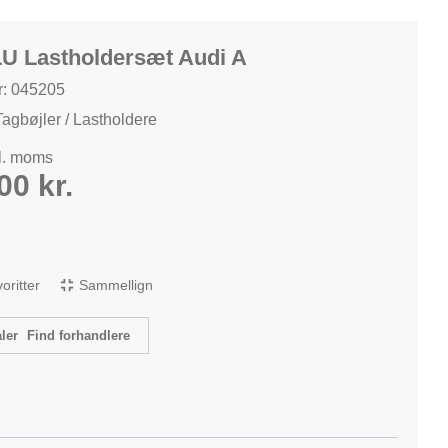
LU Lastholdersæt Audi A
: 045205
Tagbøjler / Lastholdere
kl. moms
,00
kr.
avoritter
Sammellign
Find forhandlere