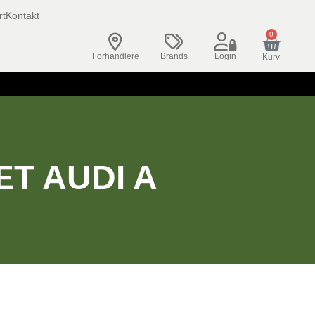
rt
Kontakt
0
Forhandlere
Brands
Login
Kurv
T AUDI A