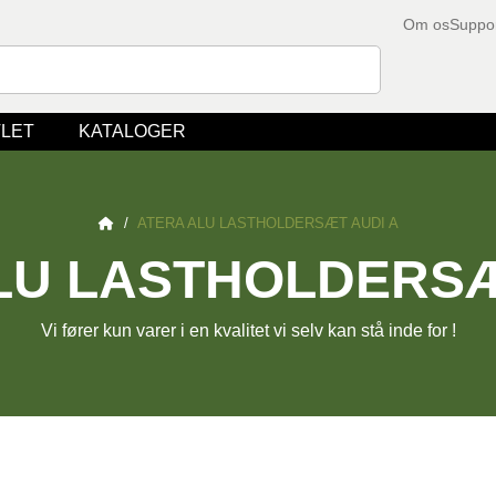
Om os
Suppo
LET
KATALOGER
/
ATERA ALU LASTHOLDERSÆT AUDI A
LU LASTHOLDERSÆ
Vi fører kun varer i en kvalitet vi selv kan stå inde for !