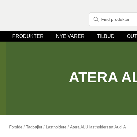
PRODUKTER
NYE VARER
TILBUD
OUT
ATERA A
Forside
/
Tagbøjler / Lastholdere
/ Atera ALU lastholdersæt Audi A