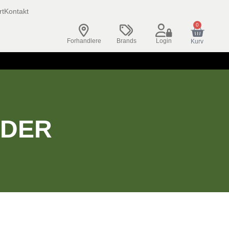
rt
Kontakt
0
Forhandlere
Brands
Login
Kurv
LDER