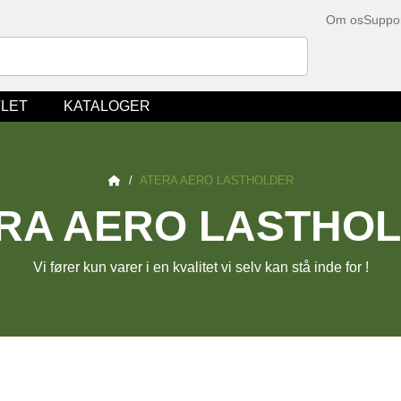
Om os
Suppo
LET
KATALOGER
/
ATERA AERO LASTHOLDER
RA AERO LASTHO
Vi fører kun varer i en kvalitet vi selv kan stå inde for !