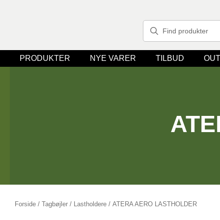
PRODUKTER
NYE VARER
TILBUD
OUT
ATE
Forside
/
Tagbøjler / Lastholdere
/ ATERA AERO LASTHOLDER