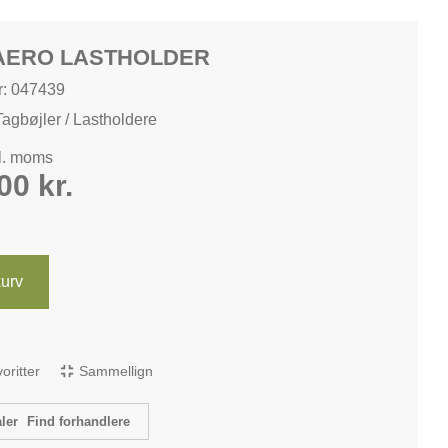
AERO LASTHOLDER
: 047439
Tagbøjler / Lastholdere
kl. moms
,00
kr.
 kurv
avoritter
Sammellign
Find forhandlere