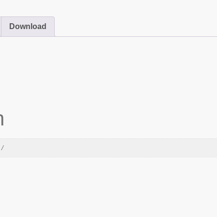
Download
n
 /