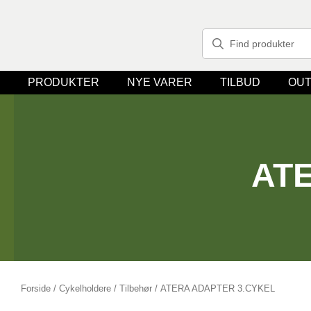
PRODUKTER
NYE VARER
TILBUD
OUT
AT
Forside
/
Cykelholdere
/
Tilbehør
/ ATERA ADAPTER 3.CYKEL