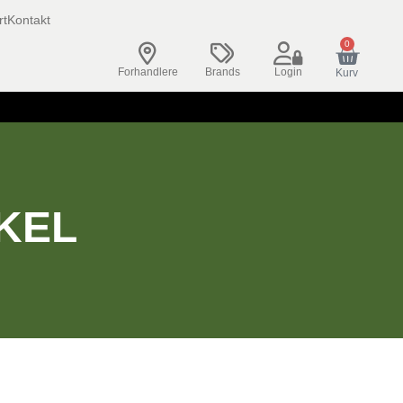
rt
Kontakt
0
Forhandlere
Brands
Login
Kurv
KEL