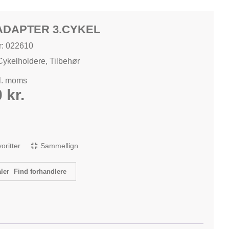
ADAPTER 3.CYKEL
: 022610
Cykelholdere
,
Tilbehør
kl. moms
0
kr.
avoritter
Sammellign
Find forhandlere