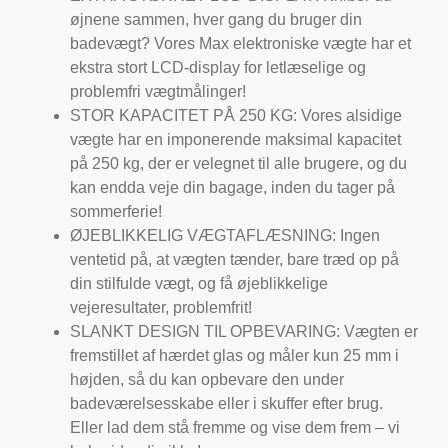
øjnene sammen, hver gang du bruger din
badevægt? Vores Max elektroniske vægte har et
ekstra stort LCD-display for letlæselige og
problemfri vægtmålinger!
STOR KAPACITET PÅ 250 KG: Vores alsidige
vægte har en imponerende maksimal kapacitet
på 250 kg, der er velegnet til alle brugere, og du
kan endda veje din bagage, inden du tager på
sommerferie!
ØJEBLIKKELIG VÆGTAFLÆSNING: Ingen
ventetid på, at vægten tænder, bare træd op på
din stilfulde vægt, og få øjeblikkelige
vejeresultater, problemfrit!
SLANKT DESIGN TIL OPBEVARING: Vægten er
fremstillet af hærdet glas og måler kun 25 mm i
højden, så du kan opbevare den under
badeværelsesskabe eller i skuffer efter brug.
Eller lad dem stå fremme og vise dem frem – vi