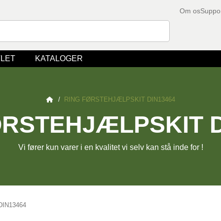
Om os
Suppo
LET
KATALOGER
/
RING FØRSTEHJÆLPSKIT DIN13464
ØRSTEHJÆLPSKIT D
Vi fører kun varer i en kvalitet vi selv kan stå inde for !
IN13464