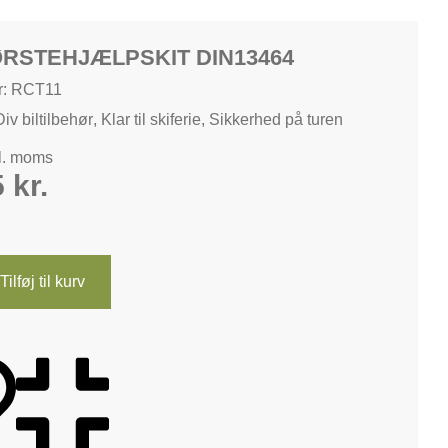
ØRSTEHJÆLPSKIT DIN13464
r: RCT11
Div biltilbehør
,
Klar til skiferie
,
Sikkerhed på turen
kl. moms
5
kr.
Tilføj til kurv