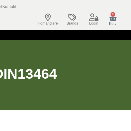
rt
Kontakt
0
Forhandlere
Brands
Login
Kurv
IN13464