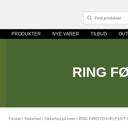
PRODUKTER
NYE VARER
TILBUD
OUT
RING F
Forside
/
Sikkerhed
/
Sikkerhed på turen
/ RING FØRSTEHJÆLPSKIT D