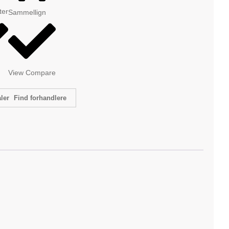
tter
Sammellign
View Compare
Find forhandlere