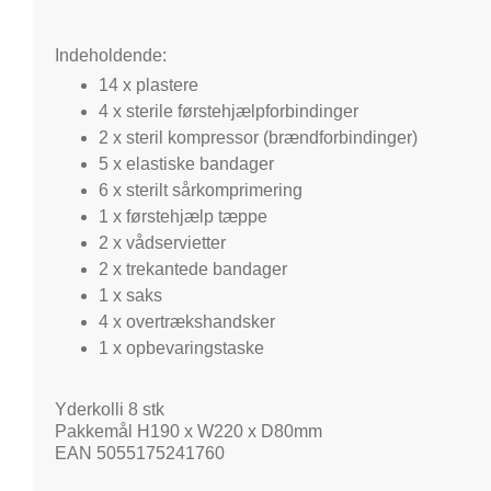
Indeholdende:
14 x plastere
4 x sterile førstehjælpforbindinger
2 x steril kompressor (brændforbindinger)
5 x elastiske bandager
6 x sterilt sårkomprimering
1 x førstehjælp tæppe
2 x vådservietter
2 x trekantede bandager
1 x saks
4 x overtrækshandsker
1 x opbevaringstaske
Yderkolli 8 stk
Pakkemål H190 x W220 x D80mm
EAN 5055175241760