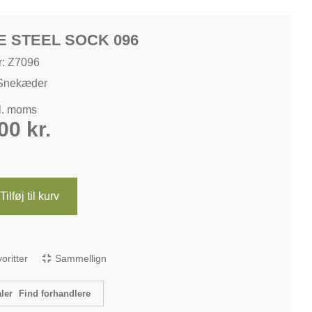
E STEEL SOCK 096
: Z7096
Snekæder
kl. moms
,00
kr.
Tilføj til kurv
avoritter
Sammellign
Find forhandlere