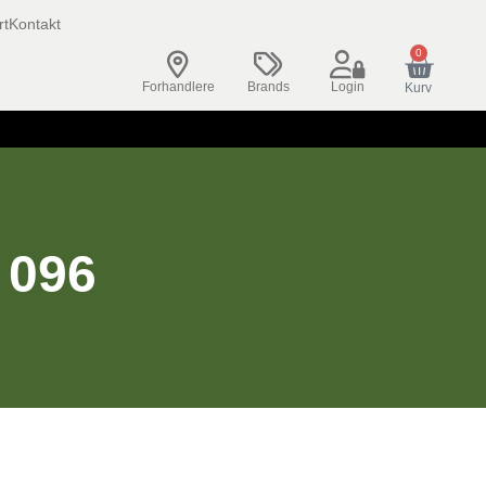
rt
Kontakt
0
Forhandlere
Brands
Login
Kurv
 096