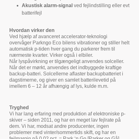
Akustisk alarm-signal
ved fejlindstilling eller evt
batterifejl
Hvordan virker den
Ved hjælp af avanceret accelerator-teknologi
overvåger Parkngo Eco bilens vibrationer og stiller helt
automatisk p-tiden hver gang du parkerer frem til
nærmeste kvarter. Virker også i elbiler.
Når lyspåvirkning er tilgængeligt anvendes solceller.
Når det er mørkt, anvendes det indbyggede kraftige
backup-batteri. Solcellerne aflaster backupbatteriet i
dagstimerne, og giver en samlet batterilevetid på
imellem 6 – 12 år afhængig af lys, kulde m.m.
Tryghed
Vi har lang erfaring med produktion af elektroniske p-
skiver – siden 2011, og har en meget lav fejlrate på
dem. Vi har, modsat andre producenter, ingen
problemer med vinter/sommertids skift, og har en
fejlmargin på 0,02 pct. = Park ‘n Go [Parker og Gå]