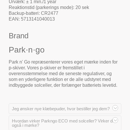
Urværk: ± 1 min./1 year
Reaktionstid (parkerings mode): 20 sek
Backup-batteri: CR2477
EAN: 5713141040013
Brand
Park·n·go
Park n' Go repræsenterer vores eget mærke inden for
p-skiver. Vores p-skiver er fremstillet i
overensstemmelse med de seneste regulativer, og
som en yderligere funktion er de alle udstyret med
indbyggede solceller, der forlænger batteriets levetid.
Jeg ønsker nye klæbepuder, hvor bestiller jeg dem?
Hvordan virker Parkngo ECO med solceller? Virker den
også i mørke?