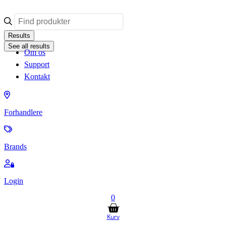
Videre
til
Search
indhold
...
Results
See all results
Om os
Support
Kontakt
Forhandlere
Brands
Login
0
Kurv