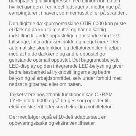
genopladelig luftkompressor med Lithium Ion batteri,
hvilket gør den til en ideel ledsager at medbringe på
campingturen, i haven, sommerhuset eller på stranden.
Den digitale dækpumpemaskine OTIR 6000 kan puste
et dæk op på kun to minutter og har en særlig
indstilling til andre oppustelige genstande som f.eks.
luftsenge, luftmadrasser, bolde og meget mere. Den
automatiske stopfunktion og deflatorventilen hjælper
med at holde dækkene og andre oppustelige
genstande optimalt oppustet. Det baggrundsbelyste
LED-display og den integrerede LED-belysning giver
bedre læsbarhed af trykindstillingerne og bedre
belysning af arbejdsområdet, selv under forhold med
nedsat sigtbarhed eller om natten.
Takket være powerbank-funktionen kan OSRAM
TYREinflate 6000 også bruges som oplader til
elektroniske enheder som f.eks. din mobiltelefon.
Der medfølger også et 10-delt adaptersæt, en
opbevaringstaske og ekstra ventilhætter.