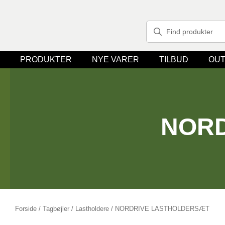
PRODUKTER
NYE VARER
TILBUD
OUT
NORD
Forside
/
Tagbøjler / Lastholdere
/ NORDRIVE LASTHOLDERSÆT