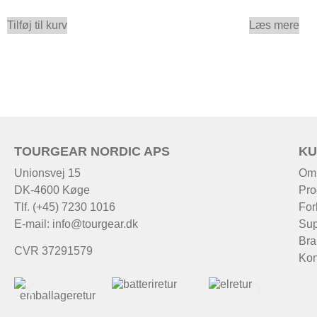
Tilføj til kurv
Læs mere
TOURGEAR NORDIC APS
KU
Unionsvej 15
Om
DK-4600 Køge
Pro
Tlf. (+45) 7230 1016
For
E-mail:
info@tourgear.dk
Sup
Bra
CVR 37291579
Kon