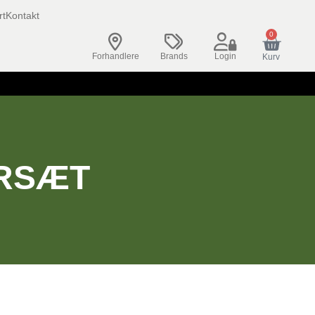
rt
Kontakt
0
Forhandlere
Brands
Login
Kurv
RSÆT