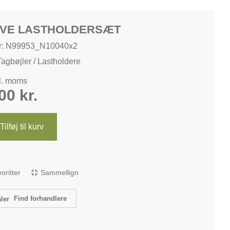
IVE LASTHOLDERSÆT
r: N99953_N10040x2
Tagbøjler / Lastholdere
kl. moms
,00
kr.
Tilføj til kurv
avoritter
Sammellign
Find forhandlere