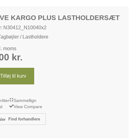
VE KARGO PLUS LASTHOLDERSÆT
r: N30412_N10040x2
Tagbøjler / Lastholdere
kl. moms
,00
kr.
Tilføj til kurv
oritter
Sammellign
st
View Compare
Find forhandlere