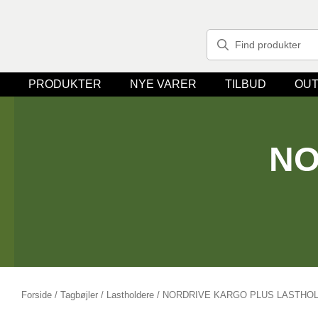
PRODUKTER
NYE VARER
TILBUD
OUT
NO
Forside
/
Tagbøjler / Lastholdere
/ NORDRIVE KARGO PLUS LASTH