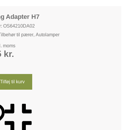
ng Adapter H7
r: OS64210DA02
Tilbehør til pærer
,
Autolamper
kl. moms
5
kr.
Tilføj til kurv