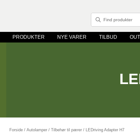
PRODUKTER
NYE VARER
TILBUD
OUT
LE
Forside
/
Autolamper
/
Tilbehør til pærer
/ LEDriving Adapter H7