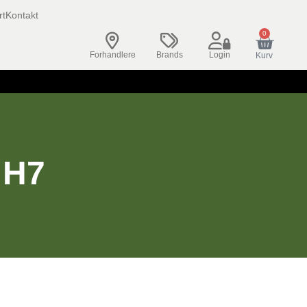
rt
Kontakt
0
Forhandlere
Brands
Login
Kurv
 H7