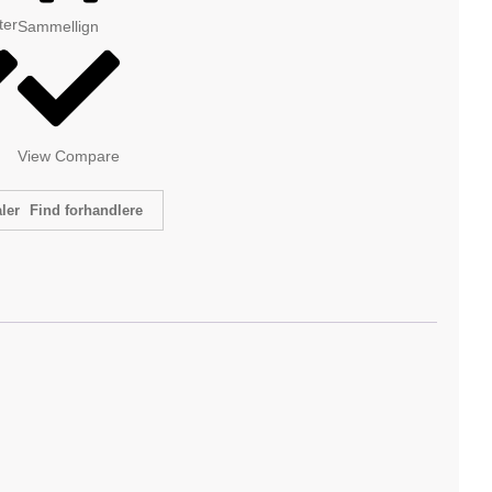
tter
Sammellign
View Compare
Find forhandlere