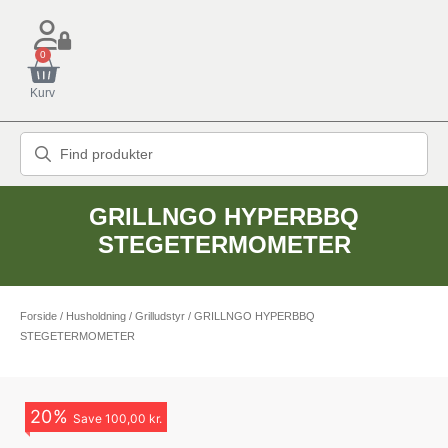
0
Kurv
GRILLNGO HYPERBBQ
STEGETERMOMETER
Forside
/
Husholdning
/
Grilludstyr
/ GRILLNGO HYPERBBQ
STEGETERMOMETER
20
%
Save
100,00 kr.