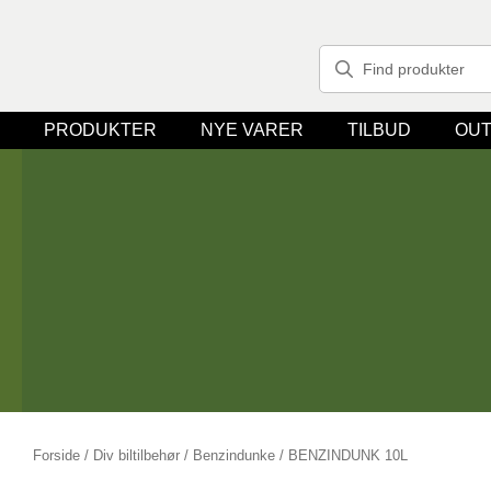
PRODUKTER
NYE VARER
TILBUD
OUT
Forside
/
Div biltilbehør
/
Benzindunke
/ BENZINDUNK 10L