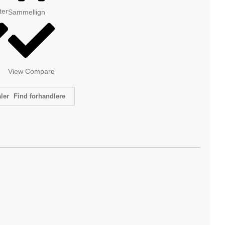
tter
Sammellign
View Compare
Find forhandlere