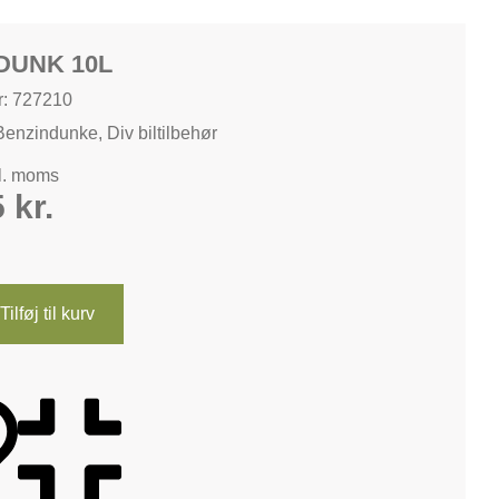
DUNK 10L
: 727210
Benzindunke
,
Div biltilbehør
kl. moms
5
kr.
Tilføj til kurv