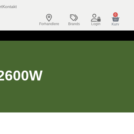
rt
Kontakt
0
Forhandlere
Brands
Login
Kurv
2600W