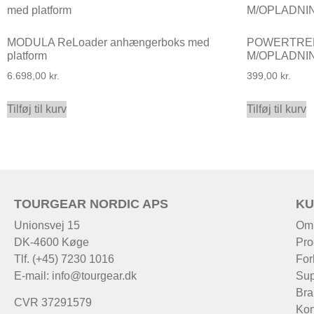
MODULA ReLoader anhængerboks med
POWERTRE
platform
M/OPLADNIN
6.698,00
kr.
399,00
kr.
Tilføj til kurv
Tilføj til kurv
TOURGEAR NORDIC APS
KU
Unionsvej 15
Om
DK-4600 Køge
Pro
Tlf. (+45) 7230 1016
For
E-mail:
info@tourgear.dk
Sup
Bra
CVR 37291579
Kon