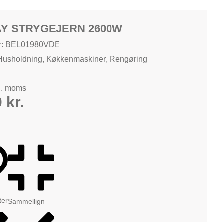
Y STRYGEJERN 2600W
r: BEL01980VDE
Husholdning
,
Køkkenmaskiner
,
Rengøring
d
kl. moms
0
kr.
tter
Sammellign