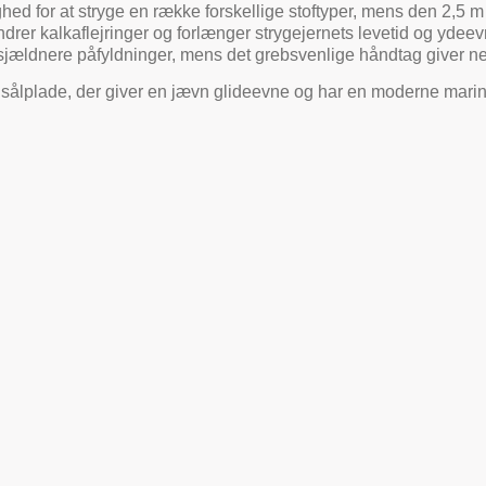
ighed for at stryge en række forskellige stoftyper, mens den 2,5
ndrer kalkaflejringer og forlænger strygejernets levetid og ydeev
sjældnere påfyldninger, mens det grebsvenlige håndtag giver 
k sålplade, der giver en jævn glideevne og har en moderne marine