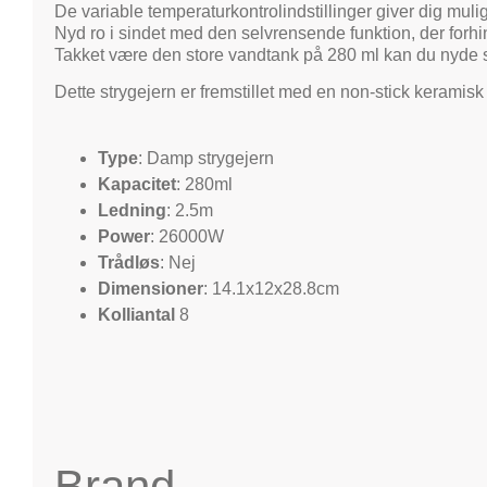
De variable temperaturkontrolindstillinger giver dig mul
Nyd ro i sindet med den selvrensende funktion, der forhi
Takket være den store vandtank på 280 ml kan du nyde 
Dette strygejern er fremstillet med en non-stick keramis
Type
: Damp strygejern
Kapacitet
: 280ml
Ledning
: 2.5m
Power
: 26000W
Trådløs
: Nej
Dimensioner
: 14.1x12x28.8cm
Kolliantal
8
Brand