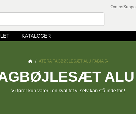
Om os
Suppo
LET
KATALOGER
/
ATERA TAGBØJLESÆT ALU FABIA 5-
AGBØJLESÆT ALU 
Vi fører kun varer i en kvalitet vi selv kan stå inde for !