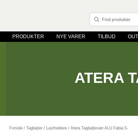
PRODUKTER
NYE VARER
TILBUD
OUT
ATERA T
Forside
/
Tagbøjler / Lastholdere
/ Atera Tagbøjlesæt ALU Fabia 5-