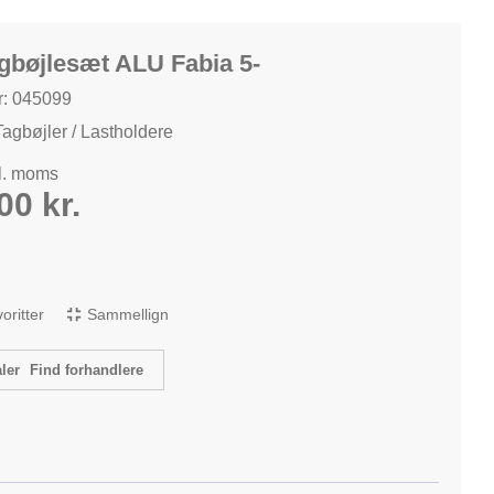
gbøjlesæt ALU Fabia 5-
: 045099
Tagbøjler / Lastholdere
kl. moms
,00
kr.
avoritter
Sammellign
Find forhandlere