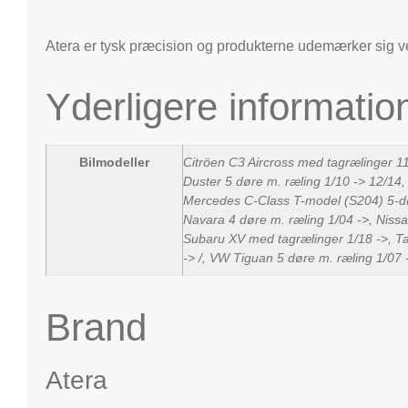
Atera er tysk præcision og produkterne udemærker sig v
Yderligere informatio
Bilmodeller
Citröen C3 Aircross med tagrælinger 11
Duster 5 døre m. ræling 1/10 -> 12/14, 
Mercedes C-Class T-model (S204) 5-dø
Navara 4 døre m. ræling 1/04 ->, Niss
Subaru XV med tagrælinger 1/18 ->, Ta
-> /, VW Tiguan 5 døre m. ræling 1/07 
Brand
Atera