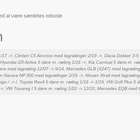
ed at være særdeles robuste
n
/17 ->, Citröen C5 Aircross med tagrælinger 2/19 ->, Dacia Dokker 3-5 d
Hyundai i20 Active 5 døre m. ræling 1/16 ->, Kia Carnival 5 døre m. ræl
re med tagræling 12/07 -> 9/14, Mercedes GLB (X247) med tagrælinge
an Navara NP 300 med tagrælinger 2/16 ->, Nissan Xtrail med tagrælin
igo / -> /, Toyota Rav4 5 døre m. ræling 1/16 -> 1/19, VW Golf Plus 5
->, VW Touareg I 5 døre m. ræling 1/02 -> 12/10, Mercedes EQB med tag