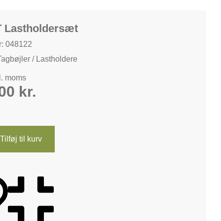
T Lastholdersæt
: 048122
Tagbøjler / Lastholdere
kl. moms
,00
kr.
Tilføj til kurv