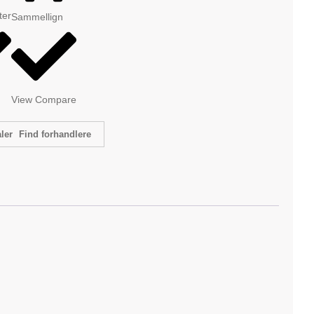
tter
Sammellign
View Compare
Find forhandlere