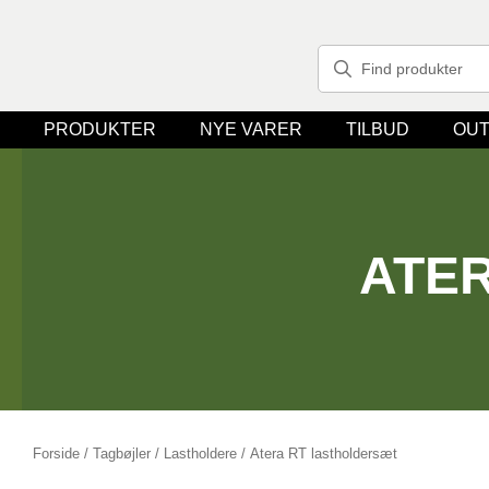
PRODUKTER
NYE VARER
TILBUD
OUT
ATE
Forside
/
Tagbøjler / Lastholdere
/ Atera RT lastholdersæt