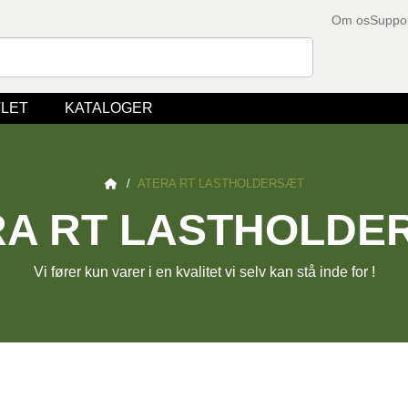
Om os
Suppo
LET
KATALOGER
/
ATERA RT LASTHOLDERSÆT
RA RT LASTHOLDE
Vi fører kun varer i en kvalitet vi selv kan stå inde for !