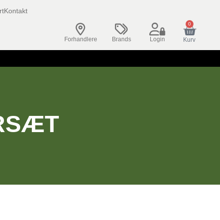
rt
Kontakt
0
Forhandlere
Brands
Login
Kurv
RSÆT