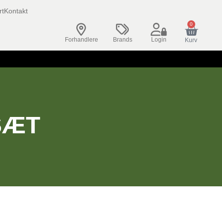
rt
Kontakt
0
Forhandlere
Brands
Login
Kurv
SÆT