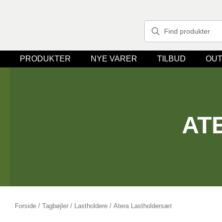
PRODUKTER
NYE VARER
TILBUD
OUT
AT
Forside
/
Tagbøjler / Lastholdere
/ Atera Lastholdersæt