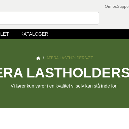
Om os
Suppo
LET
KATALOGER
/
ATERA LASTHOLDERSÆT
ERA LASTHOLDER
Vi fører kun varer i en kvalitet vi selv kan stå inde for !