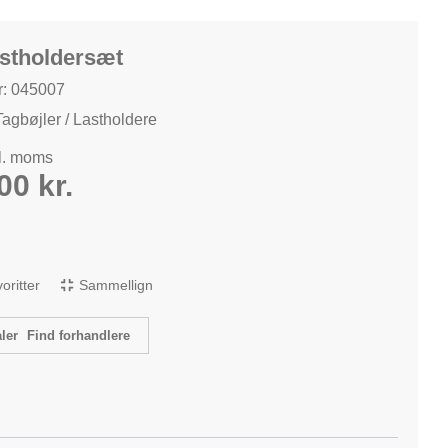
astholdersæt
: 045007
Tagbøjler / Lastholdere
kl. moms
,00
kr.
avoritter
Sammellign
Find forhandlere