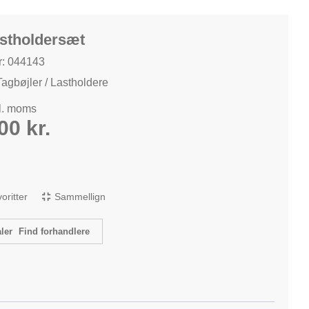
astholdersæt
: 044143
Tagbøjler / Lastholdere
kl. moms
,00
kr.
avoritter
Sammellign
Find forhandlere