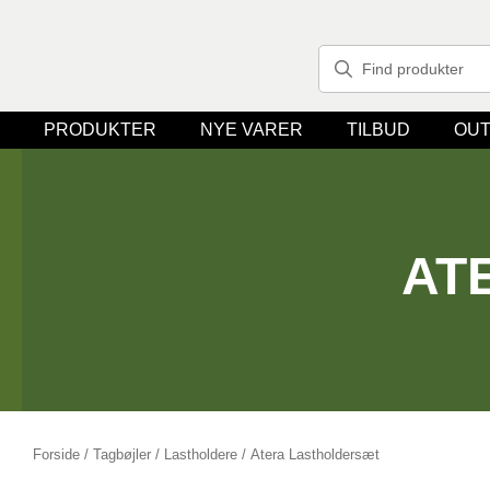
PRODUKTER
NYE VARER
TILBUD
OUT
AT
Forside
/
Tagbøjler / Lastholdere
/ Atera Lastholdersæt