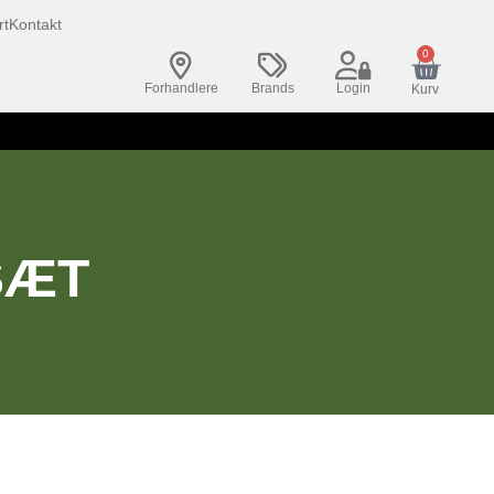
rt
Kontakt
0
Forhandlere
Brands
Login
Kurv
SÆT