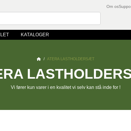
Om os
Suppo
LET
KATALOGER
/
ATERA LASTHOLDERSÆT
ERA LASTHOLDER
Vi fører kun varer i en kvalitet vi selv kan stå inde for !