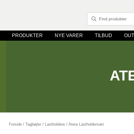
PRODUKTER
NYE VARER
TILBUD
OUT
AT
Forside
/
Tagbøjler / Lastholdere
/ Atera Lastholdersæt