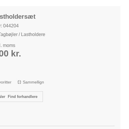
astholdersæt
: 044204
Tagbøjler / Lastholdere
kl. moms
,00
kr.
avoritter
Sammellign
Find forhandlere