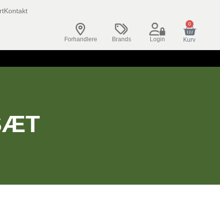
rt
Kontakt
0
Forhandlere
Brands
Login
Kurv
SÆT