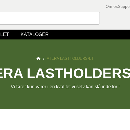
Om os
Suppo
LET
KATALOGER
/
ATERA LASTHOLDERSÆT
ERA LASTHOLDER
Vi fører kun varer i en kvalitet vi selv kan stå inde for !